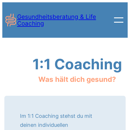
Zum
Inhalt
Gesundheitsberatung & Life
Coaching
springen
1:1 Coaching
Was hält dich gesund?
Im 1:1 Coaching stehst du mit
deinen individuellen